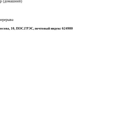
ор (домашний)
 перерыва
оносова, 10, ПОС.ГРЭС, почтовый индекс 624980