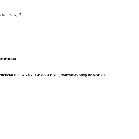
реченская, 2
 перерыва
ореченская, 2, БАЗА "БРИЗ-ХИМ", почтовый индекс 624980